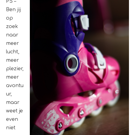
PS –
Ben jij
op
zoek
naar
meer
lucht,
meer
plezier,
meer
avontu
ur,
maar
weet je
even
niet