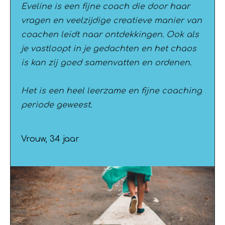
Eveline is een fijne coach die door haar
vragen en veelzijdige creatieve manier van
coachen leidt naar ontdekkingen. Ook als
je vastloopt in je gedachten en het chaos
is kan zij goed samenvatten en ordenen.
Het is een heel leerzame en fijne coaching
periode geweest.
Vrouw, 34 jaar