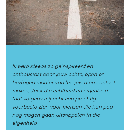
Ik werd steeds zo geïnspireerd en
enthousiast door jouw echte, open en
bevlogen manier van lesgeven en contact
maken. Juist die echtheid en eigenheid
laat volgens mij echt een prachtig
voorbeeld zien voor mensen die hun pad
nog mogen gaan uitstippelen in die
eigenheid.