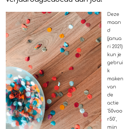
Deze
maan
d
(janua
ri 2021)
kun je
gebrui
k
maken
van
de
actie
’
50voo
r50
’,
mijn