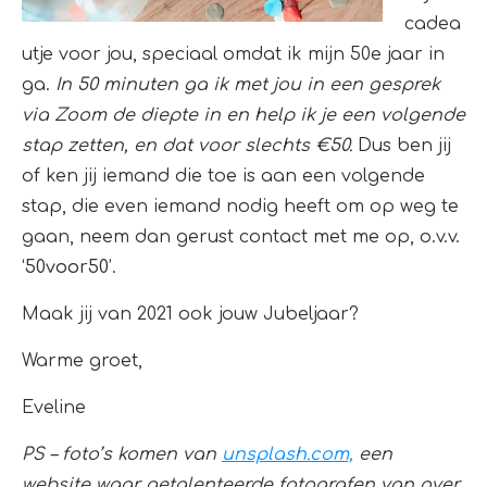
cadea
utje voor jou, speciaal omdat ik mijn 50e jaar in
ga.
In 50 minuten ga ik met jou in een gesprek
via Zoom de diepte in en help ik je een volgende
stap zetten, en dat voor slechts €50.
Dus ben jij
of ken jij iemand die toe is aan een volgende
stap, die even iemand nodig heeft om op weg te
gaan, neem dan gerust contact met me op, o.v.v.
‘
50voor50
’.
Maak jij van 2021 ook jouw Jubeljaar?
Warme groet,
Eveline
PS – foto’s komen van
unsplash.com,
een
website waar getalenteerde fotografen van over