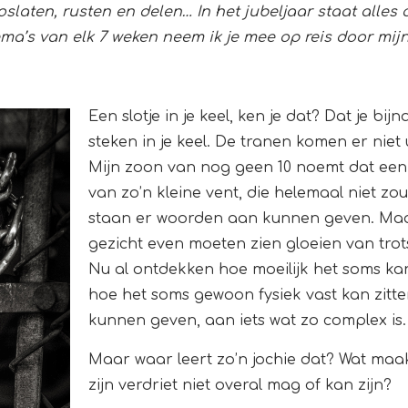
slaten, rusten en delen… In het jubeljaar staat alles 
thema’s van elk 7 weken neem ik je mee op reis door mijn
Een slotje in je keel, ken je dat? Dat je bijna
steken in je keel. De tranen komen er niet 
Mijn zoon van nog geen 10 noemt dat een sl
van zo’n kleine vent, die helemaal niet zo
staan er woorden aan kunnen geven. Maar 
gezicht even moeten zien gloeien van trots te
Nu al ontdekken hoe moeilijk het soms kan z
hoe het soms gewoon fysiek vast kan zit
kunnen geven, aan iets wat zo complex is. E
Maar waar leert zo’n jochie dat? Wat maakt
zijn verdriet niet overal mag of kan zijn?